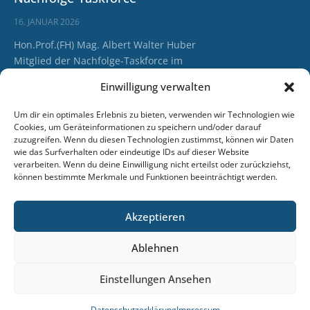
16. JANUAR 2026
Hon.Prof.(FH) Mag. Albert Walter Huber
Mitglied der Nachfolge-Taskforce im
BMWET.
Einwilligung verwalten
WEITERLESEN >>
Um dir ein optimales Erlebnis zu bieten, verwenden wir Technologien wie
Cookies, um Geräteinformationen zu speichern und/oder darauf
zuzugreifen. Wenn du diesen Technologien zustimmst, können wir Daten
Ihre Firmenübergabe in den
wie das Surfverhalten oder eindeutige IDs auf dieser Website
besten Händen
verarbeiten. Wenn du deine Einwilligung nicht erteilst oder zurückziehst,
können bestimmte Merkmale und Funktionen beeinträchtigt werden.
11. NOVEMBER 2025
Unser neues Inserat in der Wiener
Akzeptieren
Wirtschaft…
Kontakt
Impressum
Datenschutzerklärung
AGB
Ablehnen
WEITERLESEN >>
Intern
Einstellungen Ansehen
Datenschutzerklärung
Impressum